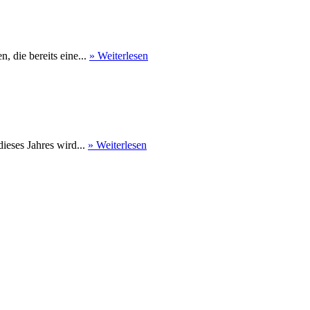
 die bereits eine...
» Weiterlesen
eses Jahres wird...
» Weiterlesen