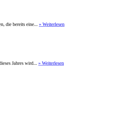
 die bereits eine...
» Weiterlesen
eses Jahres wird...
» Weiterlesen