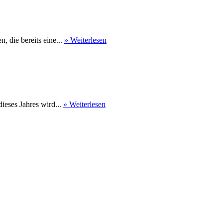
 die bereits eine...
» Weiterlesen
eses Jahres wird...
» Weiterlesen