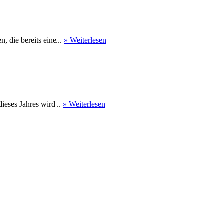
 die bereits eine...
» Weiterlesen
eses Jahres wird...
» Weiterlesen