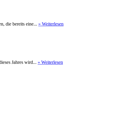
 die bereits eine...
» Weiterlesen
eses Jahres wird...
» Weiterlesen